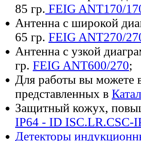
85 гр.
FEIG ANT170/17
Антенна с широкой диа
65 гр.
FEIG ANT270/27
Антенна с узкой диагр
гр.
FEIG ANT600/270
;
Для работы вы можете 
представленных в
Катал
Защитный кожух, повы
IP64 - ID ISC.LR.CSC-I
Детекторы индукционны