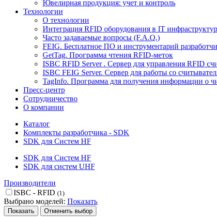
Ювелирная продукция: учет и контроль
Технологии
О технологии
Интеграция RFID оборудования в IT инфраструкту
Часто задаваемые вопросы (F.A.Q.)
FEIG. Бесплатное ПО и инструментарий разработч
GetTag. Программа чтения RFID-меток
ISBC RFID Server . Cервер для управления RFID с
ISBC FEIG Server. Сервер для работы со считывате
TagInfo. Программа для получения информации о ч
Пресс-центр
Сотрудничество
О компании
Каталог
Комплекты разработчика - SDK
SDK для Систем HF
SDK для Систем HF
SDK для систем UHF
Производители
ISBC - RFID
(1)
Выбрано моделей:
Показать
Показать
Отменить выбор