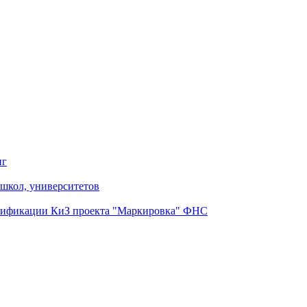
нг
школ, университетов
нтификации КиЗ проекта "Маркировка" ФНС