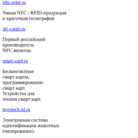
isbc-print.ru
Умная NFC / RFID-продукция
и красочная полиграфия
nfc-cards.ru
Первый российский
производитель
NFC-визиток.
smart-card.ru
Бесконтактные
смарт карты,
программирование
смарт карт.
Устройства для
чтения смарт карт.
livestock-id.ru
Электронная система
идентификации животных
(чипирование).