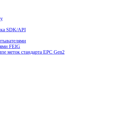
ру
ика SDK/API
читывателями
лями FEIG
ипе меток стандарта EPC Gen2