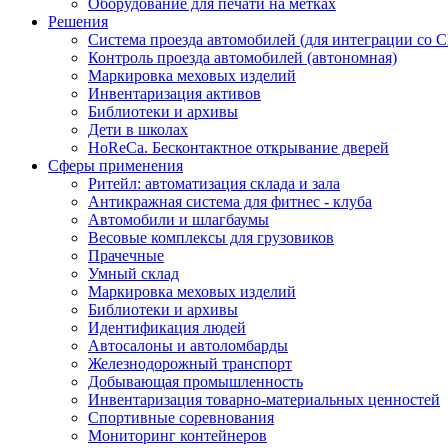
Оборудование для печати на метках
Решения
Система проезда автомобилей (для интеграции со 
Контроль проезда автомобилей (автономная)
Маркировка меховых изделий
Инвентаризация активов
Библиотеки и архивы
Дети в школах
HoReCa. Бесконтактное открывание дверей
Сферы применения
Ритейл: автоматизация склада и зала
Антикражная система для фитнес - клуба
Автомобили и шлагбаумы
Весовые комплексы для грузовиков
Прачечные
Умный склад
Маркировка меховых изделий
Библиотеки и архивы
Идентификация людей
Автосалоны и автоломбарды
Железнодорожный транспорт
Добывающая промышленность
Инвентаризация товарно-материальных ценностей
Спортивные соревнования
Мониторинг контейнеров