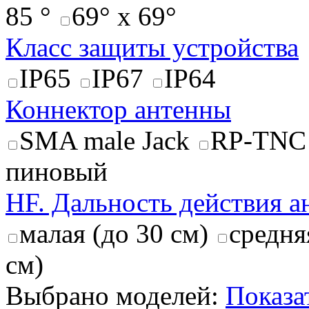
85 °
69° x 69°
Класс защиты устройства
IP65
IP67
IP64
Коннектор антенны
SMA male Jack
RP-TNC
пиновый
HF. Дальность действия 
малая (до 30 см)
средня
см)
Выбрано моделей:
Показа