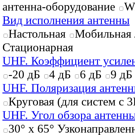
антенна-оборудование
W
Вид исполнения антенны
Настольная
Мобильная 
Стационарная
UHF. Коэффициент усиле
-20 дБ
4 дБ
6 дБ
9 дБ
UHF. Поляризация антен
Круговая (для систем с 
UHF. Угол обзора антенн
30° x 65° Узконаправлен