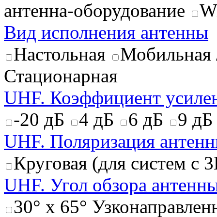
антенна-оборудование
W
Вид исполнения антенны
Настольная
Мобильная 
Стационарная
UHF. Коэффициент усиле
-20 дБ
4 дБ
6 дБ
9 дБ
UHF. Поляризация антен
Круговая (для систем с 
UHF. Угол обзора антенн
30° x 65° Узконаправлен