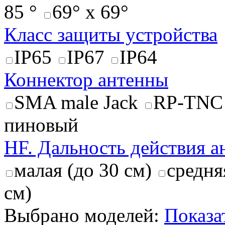
85 °
69° x 69°
Класс защиты устройства
IP65
IP67
IP64
Коннектор антенны
SMA male Jack
RP-TNC
пиновый
HF. Дальность действия 
малая (до 30 см)
средня
см)
Выбрано моделей:
Показа