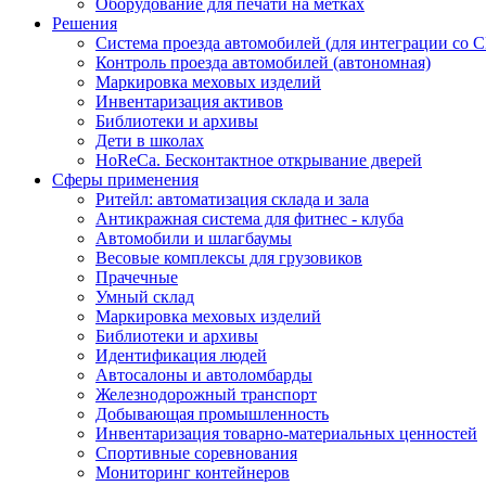
Оборудование для печати на метках
Решения
Система проезда автомобилей (для интеграции со 
Контроль проезда автомобилей (автономная)
Маркировка меховых изделий
Инвентаризация активов
Библиотеки и архивы
Дети в школах
HoReCa. Бесконтактное открывание дверей
Сферы применения
Ритейл: автоматизация склада и зала
Антикражная система для фитнес - клуба
Автомобили и шлагбаумы
Весовые комплексы для грузовиков
Прачечные
Умный склад
Маркировка меховых изделий
Библиотеки и архивы
Идентификация людей
Автосалоны и автоломбарды
Железнодорожный транспорт
Добывающая промышленность
Инвентаризация товарно-материальных ценностей
Спортивные соревнования
Мониторинг контейнеров