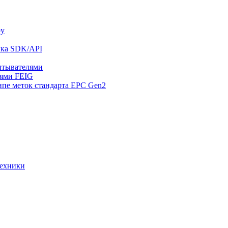
ру
ика SDK/API
читывателями
лями FEIG
ипе меток стандарта EPC Gen2
техники