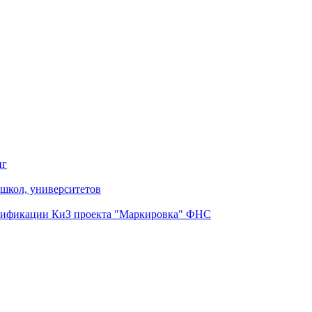
нг
школ, университетов
нтификации КиЗ проекта "Маркировка" ФНС