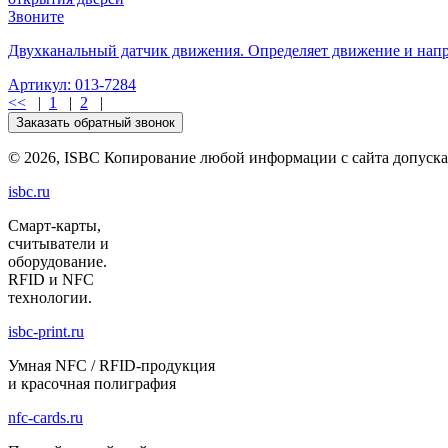
Звоните
Двухканальный датчик движения. Определяет движение и нап
Артикул: 013-7284
<<
|
1
|
2
|
Заказать обратный звонок
©
2026, ISBC Копирование любой информации с сайта допуска
isbc.ru
Смарт-карты,
считыватели и
оборудование.
RFID и NFC
технологии.
isbc-print.ru
Умная NFC / RFID-продукция
и красочная полиграфия
nfc-cards.ru