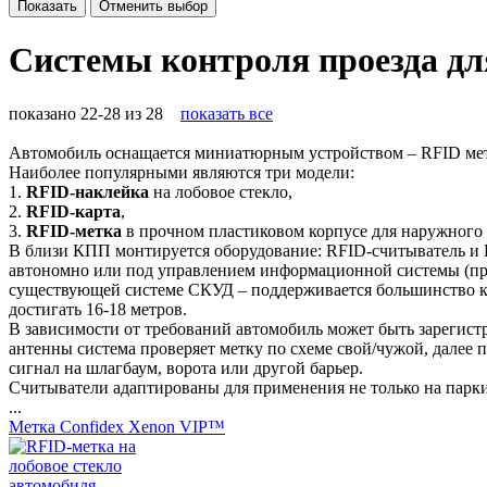
Показать
Отменить выбор
Системы контроля проезда дл
показано 22-28 из 28
показать все
Автомобиль оснащается миниатюрным устройством – RFID мет
Наиболее популярными являются три модели:
1.
RFID-наклейка
на лобовое стекло,
2.
RFID-карта
,
3.
RFID-метка
в прочном пластиковом корпусе для наружного 
В близи КПП монтируется оборудование: RFID-считыватель и R
автономно или под управлением информационной системы (пр
существующей системе СКУД – поддерживается большинство ко
достигать 16-18 метров.
В зависимости от требований автомобиль может быть зарегистр
антенны система проверяет метку по схеме свой/чужой, далее 
сигнал на шлагбаум, ворота или другой барьер.
Считыватели адаптированы для применения не только на парки
...
Метка Confidex Xenon VIP™