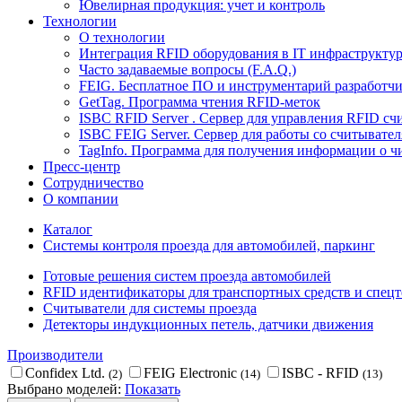
Ювелирная продукция: учет и контроль
Технологии
О технологии
Интеграция RFID оборудования в IT инфраструкту
Часто задаваемые вопросы (F.A.Q.)
FEIG. Бесплатное ПО и инструментарий разработч
GetTag. Программа чтения RFID-меток
ISBC RFID Server . Cервер для управления RFID с
ISBC FEIG Server. Сервер для работы со считывате
TagInfo. Программа для получения информации о ч
Пресс-центр
Сотрудничество
О компании
Каталог
Системы контроля проезда для автомобилей, паркинг
Готовые решения систем проезда автомобилей
RFID идентификаторы для транспортных средств и спец
Считыватели для системы проезда
Детекторы индукционных петель, датчики движения
Производители
Confidex Ltd.
FEIG Electronic
ISBC - RFID
(2)
(14)
(13)
Выбрано моделей:
Показать